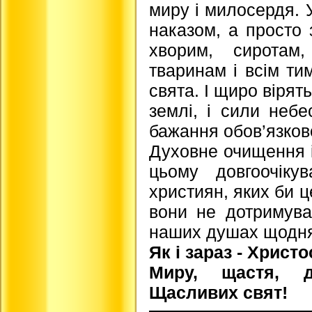
миру і милосердя. У
наказом, а просто 
хворим, сиротам
тваринам і всім тим
свята. І щиро вірят
землі, і сили неб
бажання обов’язков
Духовне очищення і
цьому довгоочіку
християн, яких би 
вони не дотримува
наших душах щодн
Як і зараз - Христ
Миру, щастя, д
Щасливих свят!