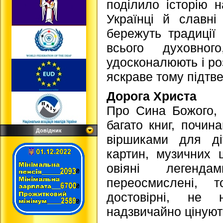
поділило історію 
Українці й славні
бережуть традиції 
всього духовно
удосконалюють і роз
яскраве тому підтв
Дорога Христа
Про Сина Божого, 
багато книг, почин
Довідник
віршиками для ді
картин, музичних 
овіяні легенд
переосмислені,
достовірні, не 
надзвичайно цінуют