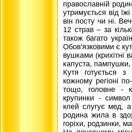
православній родині
утримується від їжі
він посту чи ні. Ве
12 страв – за кільк
також багато україн
Обов'язковими є кутя
вушками (крихітні в
капуста, пампушки, 
Кутя готується з
кожному регіоні по-
тощо, головне - 
крупинки - символ
клей слугує мед, 
родина жила в здор
горіхи, родзинки, м
На почесному місц