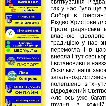
святкування Різдва
так у нас було ще 
Соборі в Констан
Різдво Христове дл
Проте радянська 
власною ідеологі
традицією у нас з
перемогла і в цар
внесла і тут свої к
і встановивши навза
Оскільки наші зако
загальнохристиянс
полегшено зітхнут
відроджений Святвеч
Але ось уже багато
грудня в кожній