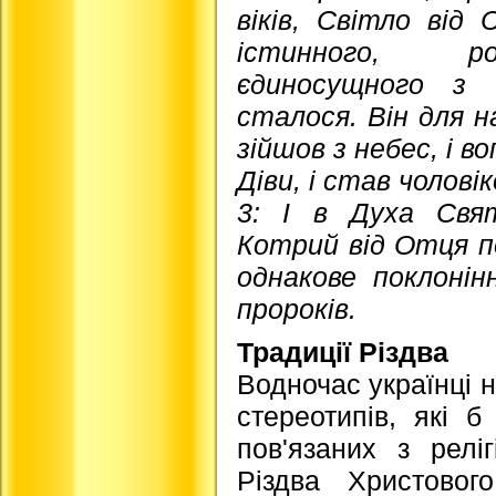
віків, Світло від
істинного, ро
єдиносущного з
сталося. Він для н
зійшов з небес, і в
Діви, і став чоловік
3: І в Духа Свят
Котрий від Отця п
однакове поклонін
пророків.
Традиції Різдва
Водночас українці н
стереотипів, які 
пов'язаних з релі
Різдва Христовог