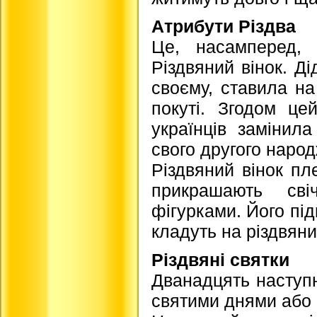
Атрибути Різдва
Це, насамперед, Д
Різдвяний вінок. Д
своєму, ставила на
покуті. Згодом це
українців замінил
свого другого наро
Різдвяний вінок пле
прикрашають свіч
фігурками. Його під
кладуть на різдвяни
Різдвяні святки
Дванадцять наступн
святими днями або