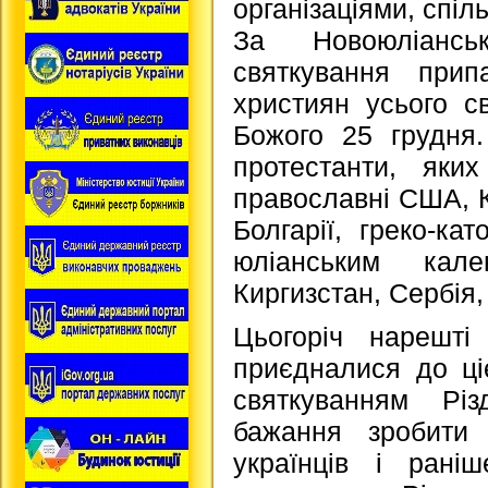
організаціями, спіл
За Новоюліансь
святкування прип
християн усього с
Божого 25 грудня
протестанти, яки
православні США, Ка
Болгарії, греко-ка
юліанським кал
Киргизстан, Сербія, 
Цьогоріч нарешті
приєдналися до ціє
святкуванням Рі
бажання зробити 
українців і рані