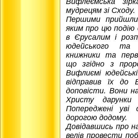
Вифлеємська зір
мудрецям зі Сходу.
Першими прийшли
яким про цю подію
в Єрусалим і роз
юдейського та 
книжники та перв
що згідно з про
Вифлиємі юдейські
відправив їх до 
доповісти. Вони на
Христу дарунки
Попереджені уві 
дорогою додому.
Довідавшись про н
велів провести поб