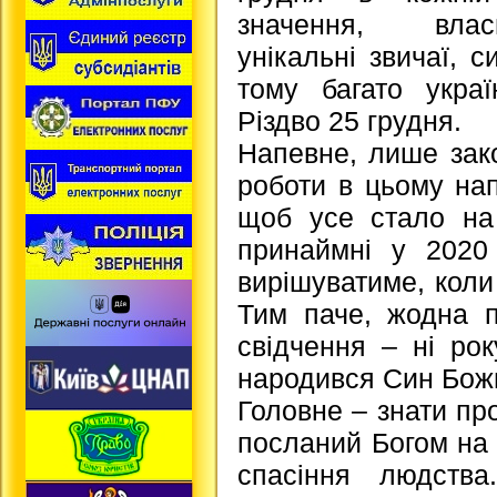
значення, власн
унікальні звичаї, с
тому багато украї
Різдво 25 грудня.
Напевне, лише зак
роботи в цьому на
щоб усе стало на 
принаймні у 2020
вирішуватиме, коли
Тим паче, жодна п
свідчення – ні рок
народився Син Бо
Головне – знати про
посланий Богом на 
спасіння людств