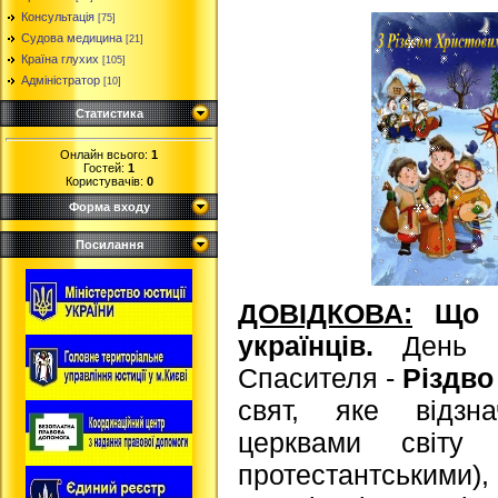
Консультація
[75]
Судова медицина
[21]
Країна глухих
[105]
Адміністратор
[10]
Статистика
Онлайн всього:
1
Гостей:
1
Користувачів:
0
Форма входу
Посилання
ДОВІДКОВА:
Що о
українців.
День 
Спасителя -
Різдво
свят, яке відзна
церквами світу (
протестантськими