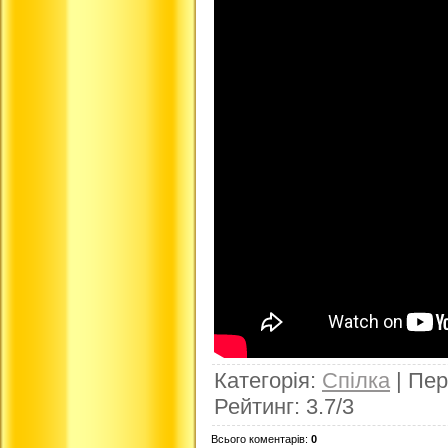
Категорія
:
Спілка
|
Пер
Рейтинг
:
3.7
/
3
Всього коментарів
:
0