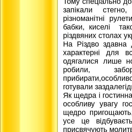
Тому спеціально до 
запікали стегно,
різноманітні рулет
бабки, киселі так
різдвяних столах у
На Різдво здавна д
характерні для вс
одягалися лише но
робили, забо
прибирати,особл
готували заздалегід
Як щедра і гостинна
особливу увагу го
щедро пригощають,
усе це відбуваєт
присвячують молитв