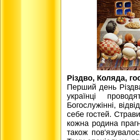
Різдво, Коляда, го
Перший день Різдва
українці прово
Богослужінні, відві
себе гостей. Страви
кожна родина праг
також пов'язувалос