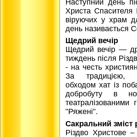
Наступний день пі
Христа Спасителя П
віруючих у храм д
день називається С
Щедрий вечір
Щедрий вечір — др
тиждень після Різд
- на честь християн
За традицією, с
обходом хат із по
добробуту в но
театралізованими 
"Ряжені".
Сакральний зміст 
Різдво Христове –