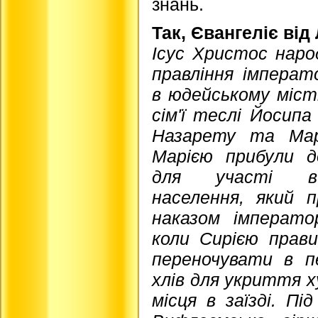
знань.
Так, Євангеліє від
Ісус Христос наро
правління імперат
в юдейському міст
сім'ї теслі Йосипа
Назарету та Мар
Марією прибули 
для участі в
населення, який п
наказом імперато
коли Сирією прави
переночувати в п
хлів для укриття ху
місця в заїзді. П