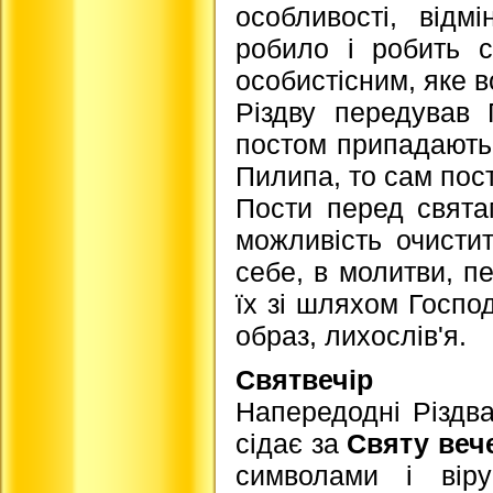
особливості, відм
робило і робить 
особистісним, яке 
Різдву передував 
постом припадають 
Пилипа, то сам пос
Пости перед свята
можливість очисти
себе, в молитви, пе
їх зі шляхом Господ
образ, лихослів'я.
Святвечір
Напередодні Різдва
сідає за
Святу веч
символами і вір