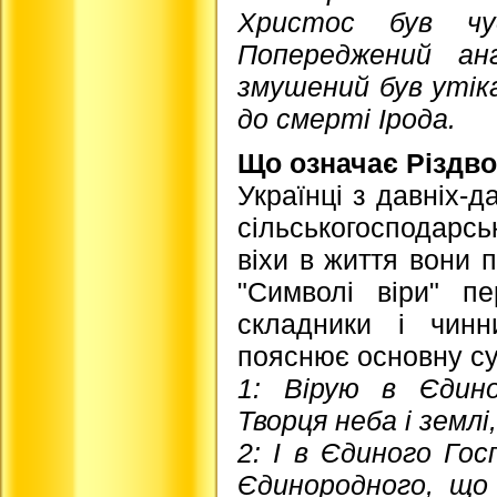
Христос був чу
Попереджений ан
змушений був утік
до смерті Ірода.
Що означає Різдво
Українці з давніх-д
сільськогосподарсь
віхи в життя вони 
"Символі віри" пе
складники і чинн
пояснює основну су
1: Вірую в Єдин
Творця неба і земл
2: І в Єдиного Го
Єдинородного, що