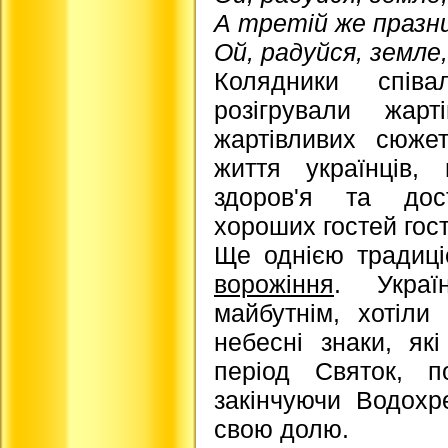
А третій же празн
Ой, радуйся, земле
Колядники співа
розігрували жар
жартівливих сюжет
життя українців,
здоров'я та дост
хороших гостей гос
Ще однією традиці
ворожіння
. Украї
майбутнім, хотіли
небесні знаки, як
період Святок, п
закінчуючи Водох
свою долю.