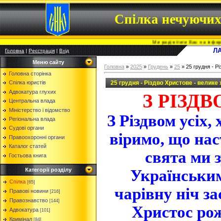
Спілка нечуючих 
Ми раді вітати Вас на інформаційно-правовом
Л
Головна
|
Реєстрація
|
Вхід
Меню сайту
Головна
»
2025
»
Грудень
»
25
» 25 грудня - Р
Головна сторінка
25 грудня - Різдво Христове - велике
Спілка юристів
Адвокатура глухих
З РІЗД
Центральна влада
Міністерство і відомство
З Різдвом усіх,
Регіональна влада
Судові органи
віримо, що нас
Правоохоронні органи
Каталог статей
свята ми 
Гостьова книга
Українським
Категорії розділу
Спілка
[65]
чарівну ніч з
Правові новини
[216]
Правознавство
[144]
Христос рож
Адвокатура
[101]
Кримінал
[84]