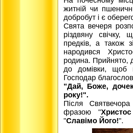
житній чи пшеничн
добробут і є оберег
Свята вечеря розп
різдвяну свічку, 
предків, а також з
народився Христ
родина. Прийнято, д
до домівки, щоб 
Господар благослов
"Дай, Боже, дочек
року!".
Після Святвечора
фразою "
Христос
"
Славімо Його!
".