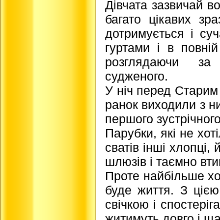
Дівчата зазвичай в
багато цікавих зра
дотримується і су
гуртами і в повній
розглядаючи за
судженого.
У ніч перед Старим
ранок виходили з ни
першого зустрічног
Парубки, які не хот
сватів інші хлопці,
шлюзів і таємно вти
Проте найбільше хот
буде життя. З ціє
свічкою і спостеріг
житимуть довго і щ